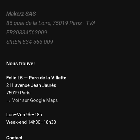
Makerz SAS
86 quai de la Loire, 75019 Paris · TVA
FR20834563009
SIREN 834 563 009
Nous trouver
Folie L5 — Parc de la Villette
211 avenue Jean Jaurès
75019 Paris
→ Voir sur Google Maps
Lun–Ven 9h–18h
Week-end 14h30–18h30
Contact