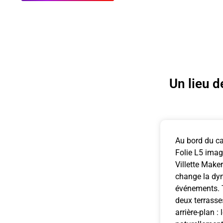
Un lieu d
Au bord du ca
Folie L5 imag
Villette Maker
change la dy
événements. T
deux terrasse
arrière-plan : 