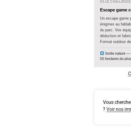
03
·
LE CHALLENGE 
Escape game cré
Un escape game g
énigmes au fablab 
du parc. Vos équip
déduction et fabri
Format outdoor de
Sortie nature — 
55 hectares du plus
C
Vous cherchez
?
Voir nos i