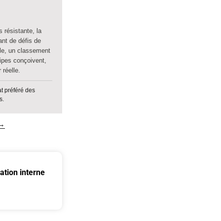
s résistante, la
ant de défis de
le, un classement
uipes conçoivent,
 réelle.
 préféré des
s.
 →
ation interne