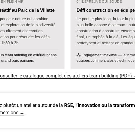
EN PLEIN AIR
04
·
L’ÉPREUVE QUI SOUDE
atif au Parc de la Villette
Défi construction en équipe
randeur nature qui combine
Le pont le plus long, la tour la plu
et exploration de la biodiversité
plus belle cabane à oiseaux : aut
es alternent observation,
construction à construire ensemb
cation pour résoudre les défis.
final, un trophée à la clé. Les éq
 1h30 à 3h.
prototypent et testent en grandeur
un team building en extérieur dans
⁂ Engagement maximal — le format
 grand parc parisien.
équipes commerciales et technique
onsulter le catalogue complet des ateliers team building (PDF)
 plutôt un atelier autour de la
RSE, l’innovation ou la transform
mmersions →