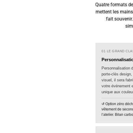
Quatre formats de
mettent les mains
fait souveni
sim
01
·
LE GRAND CLA
Personnalisati
Personnalisation d
porte-clés design
visuel, il sera fa
votre événement e
unique aux couleur
↺ Option zéro déch
vêtement de second
l’atelier. Bilan carb