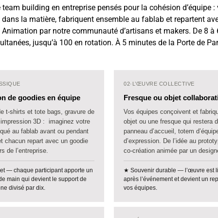
 team building en entreprise pensés pour la cohésion d’équipe : 
 dans la matière, fabriquent ensemble au fablab et repartent ave
r. Animation par notre communauté d’artisans et makers. De 8 à
ultanées, jusqu’à 100 en rotation. À 5 minutes de la Porte de Pan
SSIQUE
02
·
L’ŒUVRE COLLECTIVE
on de goodies en équipe
Fresque ou objet collaborat
e t-shirts et tote bags, gravure de
Vos équipes conçoivent et fabri
, impression 3D : imaginez votre
objet ou une fresque qui restera 
briqué au fablab avant ou pendant
panneau d’accueil, totem d’équip
t chacun repart avec un goodie
d’expression. De l’idée au protot
s de l’entreprise.
co-création animée par un design
et — chaque participant apporte un
★ Souvenir durable — l’œuvre est l
e main qui devient le support de
après l’événement et devient un rep
one divisé par dix.
vos équipes.