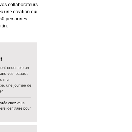
vos collaborateurs
c une création qui
 60 personnes
tin.
if
quent ensemble un
dans vos locaux :
e, mur
ype, une journée de
er.
ivrée chez vous
ère identitaire pour