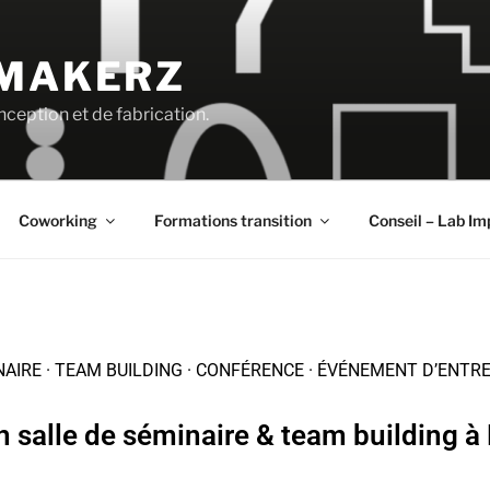
 MAKERZ
ception et de fabrication.
Coworking
Formations transition
Conseil – Lab Im
AIRE · TEAM BUILDING · CONFÉRENCE · ÉVÉNEMENT D’ENTR
n salle de séminaire & team building à 