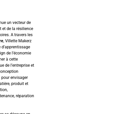
nue un vecteur de
et de la résilience
toires. A travers les
re
, Villette Makerz
 d’apprentissage
sign de l’économie
mer à cette
 de l’entreprise et
 conception
– pour envisager
tière, produit et
tion,
tenance, réparation