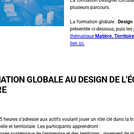
La formation Designer Circula
plusieurs parcours.
La formation globale :
Design 
présentée ci-dessous, puis les
thématique
Matière,
Territoir
lien ici.
ATION GLOBALE AU DESIGN DE L'
RE
heures s’adresse aux actifs voulant jouer un rôle clé dans la tr
elle et territoriale. Les participants apprendront :
ée systémique de l’entreprise et des territoires : gisement de ma