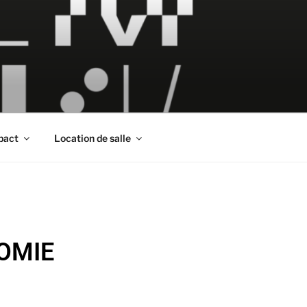
pact
Location de salle
OMIE