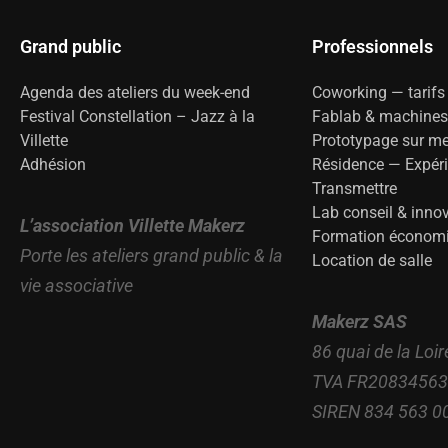
Grand public
Professionnels
Agenda des ateliers du week-end
Coworking — tarifs
Festival Constellation – Jazz à la
Fablab & machines
Villette
Prototypage sur m
Adhésion
Résidence — Expér
Transmettre
Lab conseil & inno
L’association Villette Makerz
Formation économie
Porte les ateliers grand public & la
Location de salle
vie associative
Makerz SAS
86 quai de la Loir
TVA FR2083456
SIREN 834 563 0