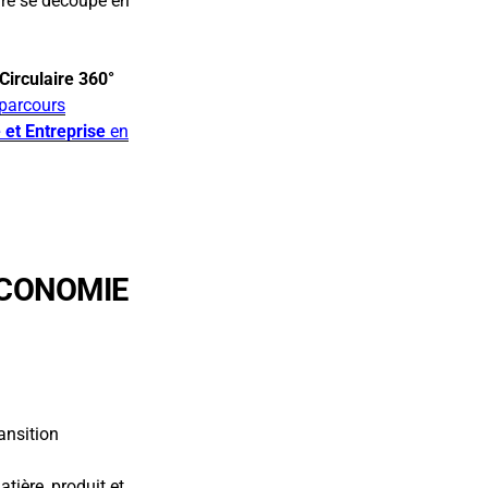
ire se découpe en
Circulaire 360°
parcours
e
et Entreprise
en
ÉCONOMIE
ansition
tière, produit et