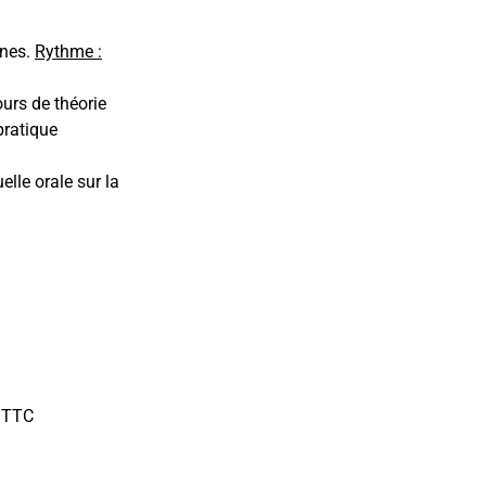
ines.
Rythme :
rs de théorie
pratique
elle orale sur la
€ TTC