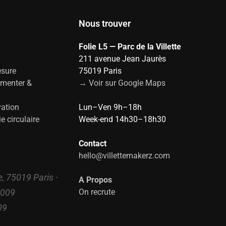
Nous trouver
Folie L5 — Parc de la Villette
211 avenue Jean Jaurès
esure
75019 Paris
imenter &
→ Voir sur Google Maps
vation
Lun–Ven 9h–18h
 circulaire
Week-end 14h30–18h30
Contact
hello@villettemakerz.com
e, 75019 Paris ·
A Propos
3009
On recrute
09