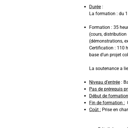
Durée
:
La formation : du 
Formation : 35 heur
(cours, distributio
(démonstrations, e
Certification : 110
base d’un projet col
La soutenance a li
Niveau d’entrée
: B
Pas de prérequis p
Début de formation
Fin de formation :
0
Coût :
Prise en char