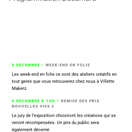
2 ET 3 DÉCEMBRE – ATELIER CRAFT’N SOUND
Craft’n’Sound est une jeune start-up qui propose des
enceintes sans fil de haute qualité, à personnaliser
intégralement. Pendant ce week-end ils vous
proposeront un workshop autour du montage de leurs
enceintes.
3 DÉCEMBRE –
WEEK-END EN FOLIE
Les week-end en folie ce sont des ateliers créatifs en
tout genre que vous retrouverez chez nous à Villette
Makerz.
4 DÉCEMBRE À 19H –
REMISE DES PRIX
NOUVELLES VIES 2
Le jury de l’exposition choisiront les créations qui se
veront récompensées. Un prix du public sera
également décerné.