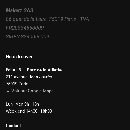
Makerz SAS
86 quai de la Loire, 75019 Paris · TVA
FR20834563009
SIREN 834 563 009
Nous trouver
Folie L5 — Parc de la Villette
211 avenue Jean Jaurès
75019 Paris
→ Voir sur Google Maps
Lun–Ven 9h–18h
Week-end 14h30–18h30
Contact